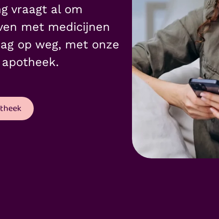
g vraagt al om
leven met medicijnen
aag op weg, met onze
 apotheek.
otheek