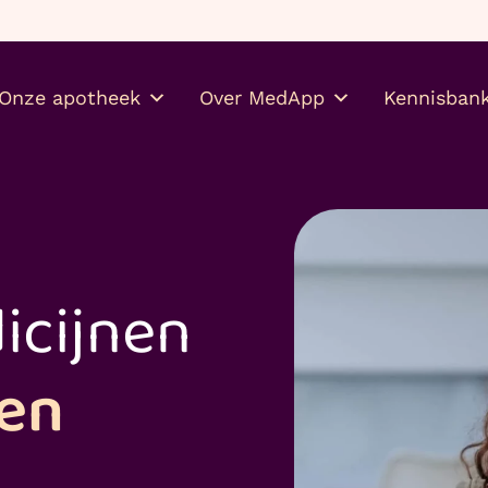
Gratis je medicijnen thuis
Onze apotheek
Over MedApp
Kennisban
icijnen
ken