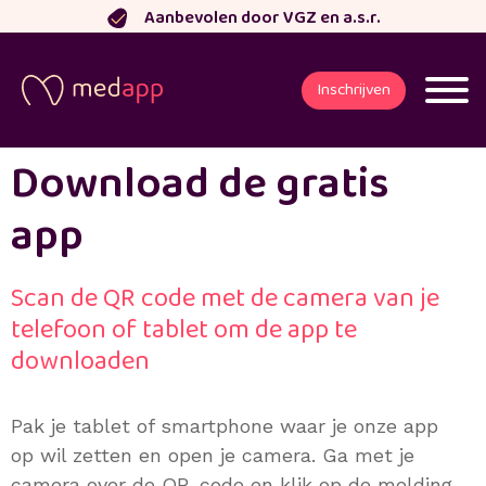
Ga
Aanbevolen door VGZ en a.s.r.
naar
de
Inschrijven
inhoud
Download de gratis
app
Scan de QR code met de camera van je
telefoon of tablet om de app te
downloaden
Pak je tablet of smartphone waar je onze app
op wil zetten en open je camera. Ga met je
camera over de QR-code en klik op de melding