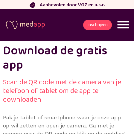
Ga
Aanbevolen door VGZ en a.s.r.
naar
de
Inschrijven
inhoud
Download de gratis
app
Scan de QR code met de camera van je
telefoon of tablet om de app te
downloaden
Pak je tablet of smartphone waar je onze app
op wil zetten en open je camera. Ga met je
camera over de QR-code en klik op de melding