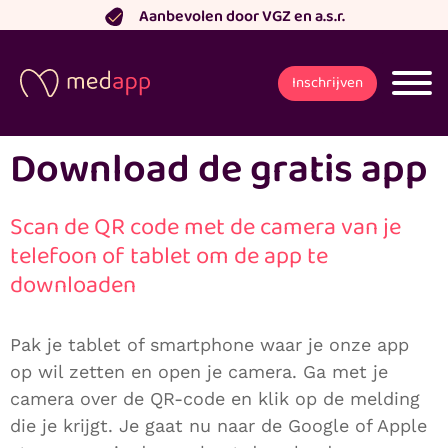
Ga
Aanbevolen door VGZ en a.s.r.
naar
de
Inschrijven
inhoud
Download de gratis app
Scan de QR code met de camera van je
telefoon of tablet om de app te
downloaden
Pak je tablet of smartphone waar je onze app
op wil zetten en open je camera. Ga met je
camera over de QR-code en klik op de melding
die je krijgt. Je gaat nu naar de Google of Apple