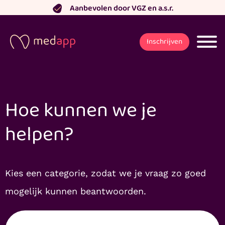
Ga
Aanbevolen door VGZ en a.s.r.
naar
de
Inschrijven
inhoud
Hoe kunnen we je
helpen?
Kies een categorie, zodat we je vraag zo goed
mogelijk kunnen beantwoorden.