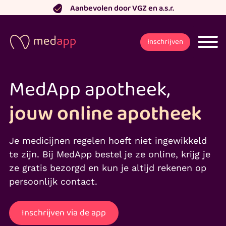
Ga
Aanbevolen door VGZ en a.s.r.
naar
de
Inschrijven
inhoud
MedApp apotheek,
jouw online apotheek
Je medicijnen regelen hoeft niet ingewikkeld
te zijn. Bij MedApp bestel je ze online, krijg je
ze gratis bezorgd en kun je altijd rekenen op
persoonlijk contact.
Inschrijven via de app