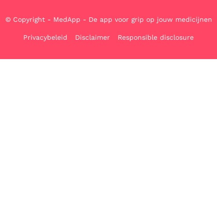
© Copyright - MedApp - De app voor grip op jouw medicijnen
Privacybeleid
Disclaimer
Responsible disclosure