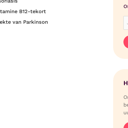
soriasis
o
itamine B12-tekort
iekte van Parkinson
H
O
b
uu