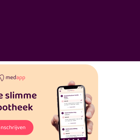
e slimme
potheek
Inschrijven