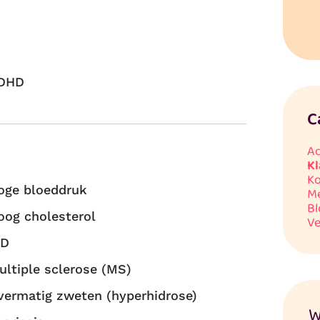
DHD
C
Ad
Kl
Ko
oge bloeddruk
Me
Bl
oog cholesterol
Ve
BD
ultiple sclerose (MS)
vermatig zweten (hyperhidrose)
W