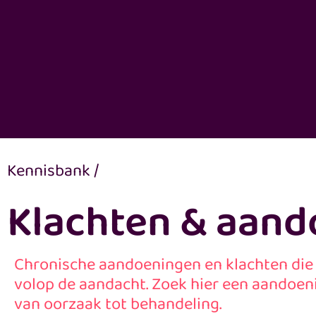
Kennisbank
/
Klachten & aan
Chronische aandoeningen en klachten die
volop de aandacht. Zoek hier een aandoenin
van oorzaak tot behandeling.