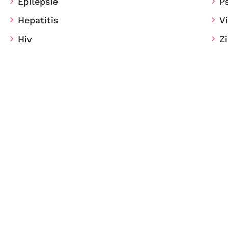
Epilepsie
P
Hepatitis
V
Hiv
Z