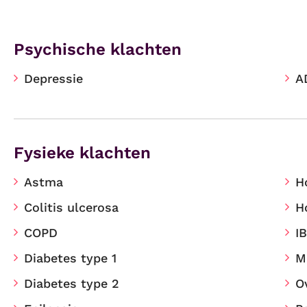
Psychische klachten
Depressie
A
Fysieke klachten
Astma
H
Colitis ulcerosa
H
COPD
I
Diabetes type 1
M
Diabetes type 2
O