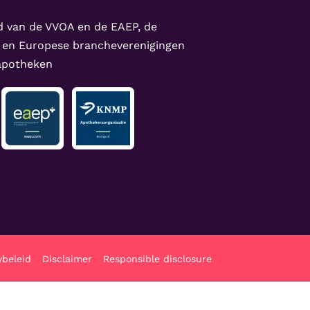
d van de VVOA en de EAEP, de
 en Europese brancheverenigingen
 apotheken
ybeleid
Disclaimer
Responsible disclosure