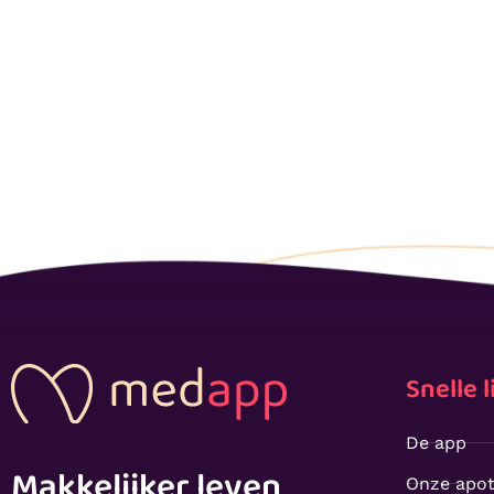
Snelle l
De app
Makkelijker leven
Onze apo