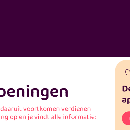
doeningen
D
a
 daaruit voortkomen verdienen
g op en je vindt alle informatie: