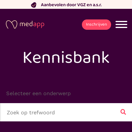
Ga
Aanbevolen door VGZ en a.s.r.
naar
de
Inschrijven
inhoud
Kennisbank