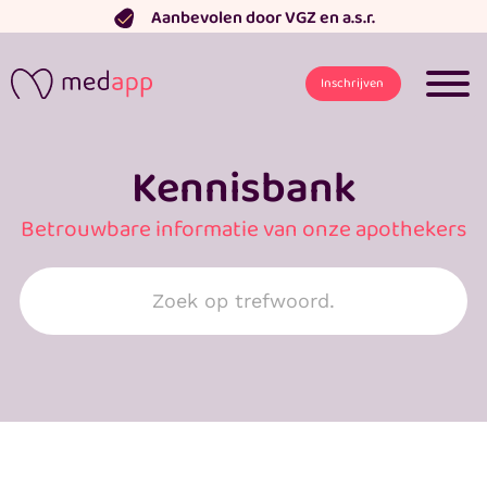
Ga
Aanbevolen door VGZ en a.s.r.
naar
de
Inschrijven
inhoud
Kennisbank
Betrouwbare informatie van onze apothekers
Search
for: