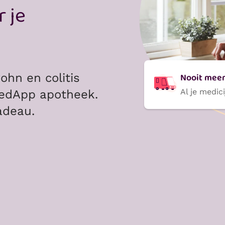
 je
Nooit meer 
ohn en colitis
Al je medic
MedApp apotheek.
adeau.