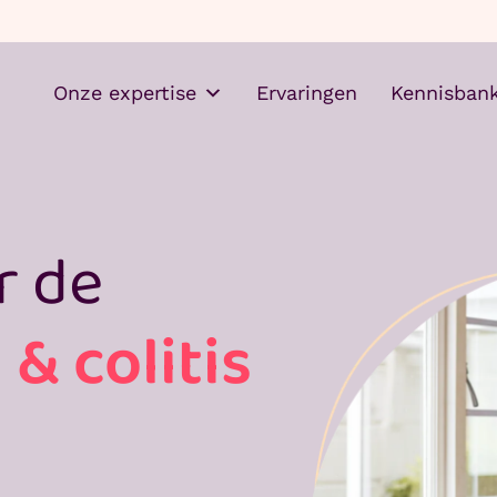
Onze expertise
Ervaringen
Kennisban
r de
& colitis