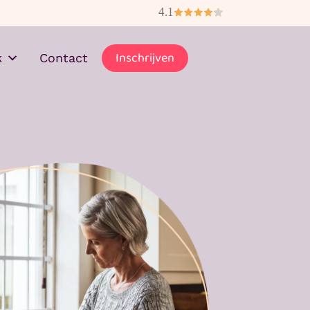
Gratis je medicijnen thuisbezorgd
Inschrijven
k
Contact