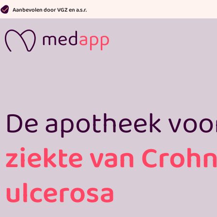
Ga
Aanbevolen door VGZ en a.s.r.
naar
de
inhoud
De apotheek voo
ziekte van Crohn 
ulcerosa