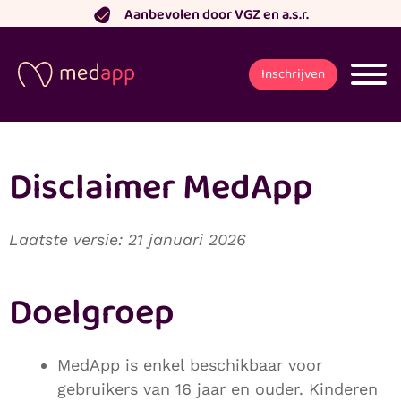
Ga
Aanbevolen door VGZ en a.s.r.
naar
de
Inschrijven
inhoud
Disclaimer MedApp
Laatste versie: 21 januari 2026
Doelgroep
MedApp is enkel beschikbaar voor
gebruikers van 16 jaar en ouder. Kinderen