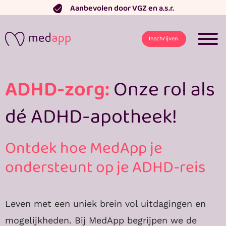
Ga
Aanbevolen door VGZ en a.s.r.
naar
de
Inschrijven
inhoud
ADHD-zorg:
Onze rol als
dé ADHD-apotheek!
Ontdek hoe MedApp je
ondersteunt op je ADHD-reis
Leven met een uniek brein vol uitdagingen en
mogelijkheden. Bij MedApp begrijpen we de