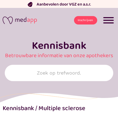
Ga
Aanbevolen door VGZ en a.s.r.
naar
de
Inschrijven
inhoud
Kennisbank
Betrouwbare informatie van onze apothekers
Search
for:
Kennisbank
/
Multiple sclerose