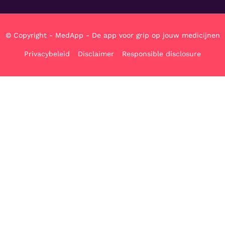
© Copyright - MedApp - De app voor grip op jouw medicijnen
Privacybeleid
Disclaimer
Responsible disclosure