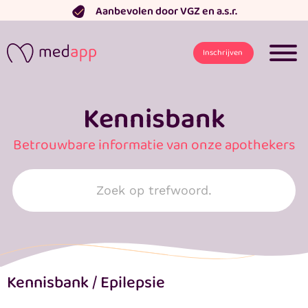
Ga
Aanbevolen door VGZ en a.s.r.
naar
de
Inschrijven
inhoud
Kennisbank
Betrouwbare informatie van onze apothekers
Search
for:
Kennisbank
/
Epilepsie