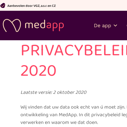
Ga
Aanbevolen door VGZ, a.s.r. en CZ
naar
de
inhoud
De app
PRIVACYBELEI
2020
Laatste versie: 2 oktober 2020
Wij vinden dat uw data ook echt van ú moet zijn
ontwikkeling van MedApp. In dit privacybeleid l
verwerken en waarom we dat doen.