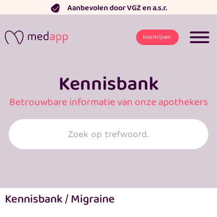
Ga
Aanbevolen door VGZ en a.s.r.
naar
de
Inschrijven
inhoud
Kennisbank
Betrouwbare informatie van onze apothekers
Search
for:
Kennisbank
/
Migraine