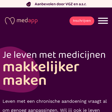
Ga
Aanbevolen door VGZ en a.s.r.
naar
de
Inschrijven
inhoud
Je leven met medicijnen
makkelijker
maken
Leven met een chronische aandoening vraagt al
om genoeg aanpassingen. Wil jij ook je leven