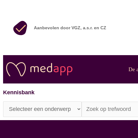
Ga
naar
de
Aanbevolen door VGZ, a.s.r. en CZ
inhoud
De 
Kennisbank