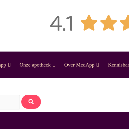
Gratis je medicijnen thuisbez
app
Onze apotheek
Over MedApp
Kennisba