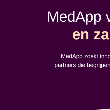
MedApp v
en za
MedApp zoekt inno
partners die begrijpe