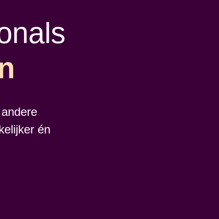
onals
en
 andere
elijker én