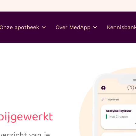
Gratis je medicijnen thuis
Onze apotheek
Over MedApp
Kennisban
bijgewerkt
verzicht van je