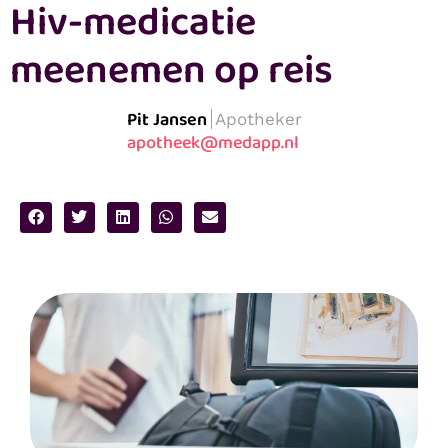
Hiv-medicatie
meenemen op reis
Pit Jansen
Apotheker
apotheek@medapp.nl