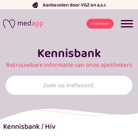
Ga
Aanbevolen door VGZ en a.s.r.
naar
de
Inschrijven
inhoud
Kennisbank
Betrouwbare informatie van onze apothekers
Search
for:
Kennisbank
/
Hiv