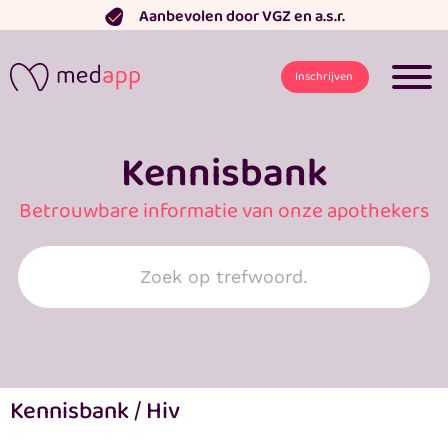
Ga
Aanbevolen door VGZ en a.s.r.
naar
de
Inschrijven
inhoud
Kennisbank
Betrouwbare informatie van onze apothekers
Search
for:
Kennisbank
/
Hiv