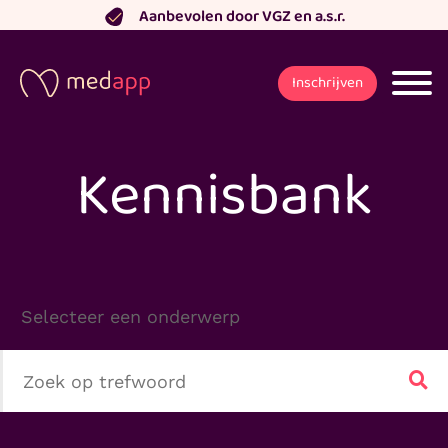
Ga
Aanbevolen door VGZ en a.s.r.
naar
de
Inschrijven
inhoud
Kennisbank