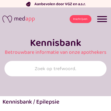
Ga
Aanbevolen door VGZ en a.s.r.
naar
de
Inschrijven
inhoud
Kennisbank
Betrouwbare informatie van onze apothekers
Search
for:
Kennisbank
/
Epilepsie