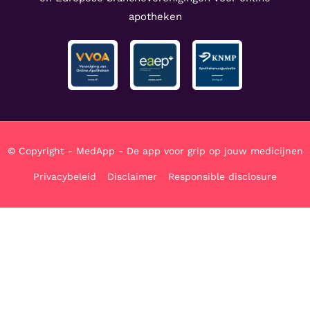
apotheken
© Copyright - MedApp - De app voor grip op jouw medicijnen
Privacybeleid
Disclaimer
Responsible disclosure