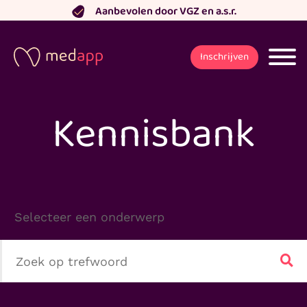
Ga
Aanbevolen door VGZ en a.s.r.
naar
de
Inschrijven
inhoud
Kennisbank