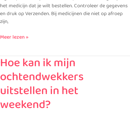
het medicijn dat je wilt bestellen. Controleer de gegevens
en druk op Verzenden. Bij medicijnen die niet op afroep
zijn,
Meer lezen »
Hoe kan ik mijn
Hoe
kan
ochtendwekkers
ik
mijn
uitstellen in het
ochtendwekkers
uitstellen
weekend?
in
het
weekend?