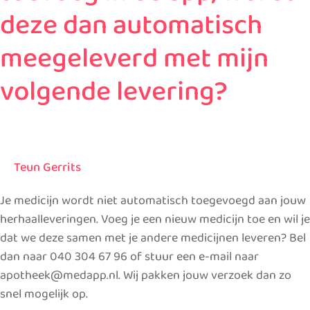
medicijn
deze dan automatisch
toevoeg
in
meegeleverd met mijn
de
volgende levering?
app,
wordt
deze
dan
automatisch
Teun Gerrits
meegeleverd
met
Je medicijn wordt niet automatisch toegevoegd aan jouw
mijn
herhaalleveringen. Voeg je een nieuw medicijn toe en wil je
volgende
dat we deze samen met je andere medicijnen leveren? Bel
levering?
dan naar 040 304 67 96 of stuur een e-mail naar
apotheek@medapp.nl. Wij pakken jouw verzoek dan zo
snel mogelijk op.