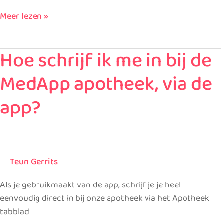
Meer lezen »
Hoe schrijf ik me in bij de
Hoe
schrijf
MedApp apotheek, via de
ik
me
app?
in
bij
de
MedApp
apotheek,
Teun Gerrits
via
Als je gebruikmaakt van de app, schrijf je je heel
de
eenvoudig direct in bij onze apotheek via het Apotheek
app?
tabblad