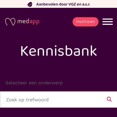
Ga
Aanbevolen door VGZ en a.s.r.
naar
de
Inschrijven
inhoud
Kennisbank