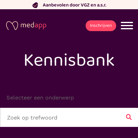
Ga
Aanbevolen door VGZ en a.s.r.
naar
de
Inschrijven
inhoud
Kennisbank