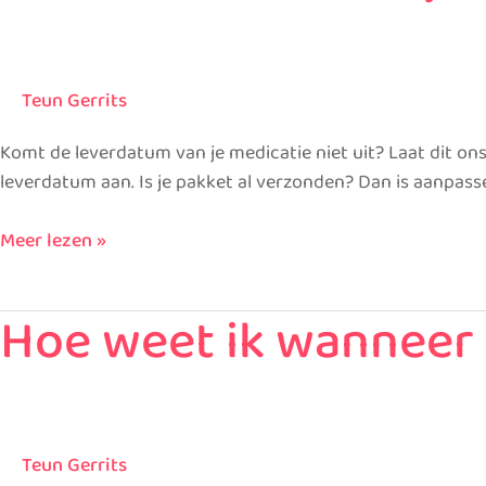
ik
mijn
leverdatum?
Teun Gerrits
Komt de leverdatum van je medicatie niet uit? Laat dit on
leverdatum aan. Is je pakket al verzonden? Dan is aanpassen
Meer lezen »
Hoe weet ik wanneer 
Hoe
weet
ik
wanneer
mijn
Teun Gerrits
medicijnen