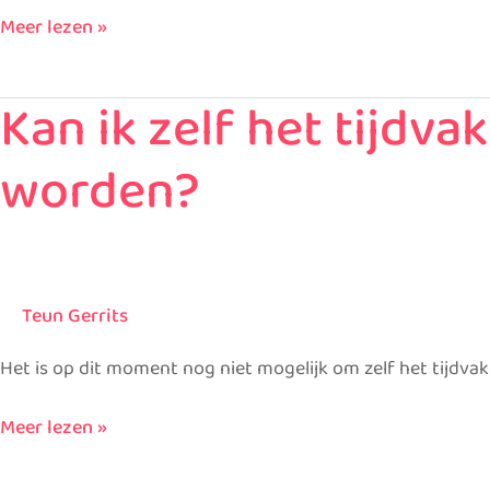
krijgen?
Meer lezen »
Kan ik zelf het tijdv
Kan
ik
worden?
zelf
het
tijdvak
bepalen
waarop
Teun Gerrits
mijn
medicijnen
Het is op dit moment nog niet mogelijk om zelf het tijdva
geleverd
worden?
Meer lezen »