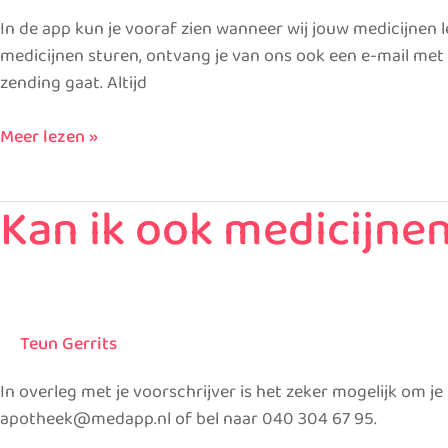
geleverd
In de app kun je vooraf zien wanneer wij jouw medicijnen 
worden?
medicijnen sturen, ontvang je van ons ook een e-mail met
zending gaat. Altijd
Meer lezen »
Kan ik ook medicijnen
Kan
ik
ook
medicijnen
voor
Teun Gerrits
een
half
In overleg met je voorschrijver is het zeker mogelijk om je
jaar
apotheek@medapp.nl of bel naar 040 304 67 95.
geleverd