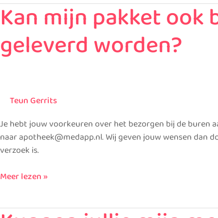
Kan mijn pakket ook bi
Kan
mijn
geleverd worden?
pakket
ook
bij
de
buren
Teun Gerrits
of
juist
Je hebt jouw voorkeuren over het bezorgen bij de buren a
niet
naar apotheek@medapp.nl. Wij geven jouw wensen dan door a
bij
verzoek is.
de
buren
Meer lezen »
geleverd
worden?
Kunnen