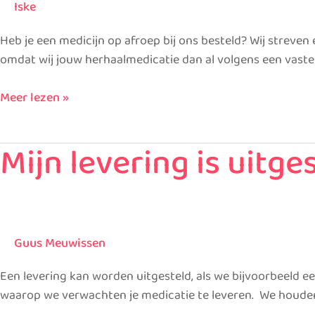
Iske
Hoe
kan
Heb je een medicijn op afroep bij ons besteld? Wij streven 
dat?
omdat wij jouw herhaalmedicatie dan al volgens een vaste
Meer lezen »
Mijn levering is uitge
Mijn
levering
is
uitgesteld,
wat
Guus Meuwissen
betekent
dat?
Een levering kan worden uitgesteld, als we bijvoorbeeld e
waarop we verwachten je medicatie te leveren. We houden 