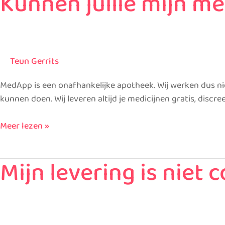
Kunnen jullie mijn me
jullie
mijn
medicijnen
bij
Teun Gerrits
de
lokale
MedApp is een onafhankelijke apotheek. Wij werken dus niet
apotheek
kunnen doen. Wij leveren altijd je medicijnen gratis, discreet
afleveren?
Meer lezen »
Mijn levering is niet
Mijn
levering
is
niet
compleet.