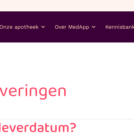
Gratis je medicijnen thuis
Onze apotheek
Over MedApp
Kennisban
everingen
 leverdatum?