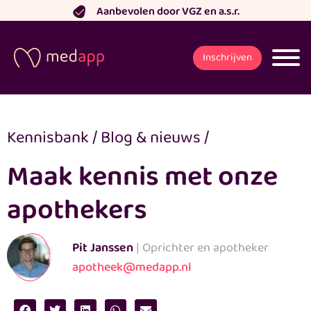
Ga
Aanbevolen door VGZ en a.s.r.
naar
de
Inschrijven
inhoud
Kennisbank
/
Blog & nieuws
/
Maak kennis met onze
apothekers
Pit Janssen
| Oprichter en apotheker
apotheek@medapp.nl