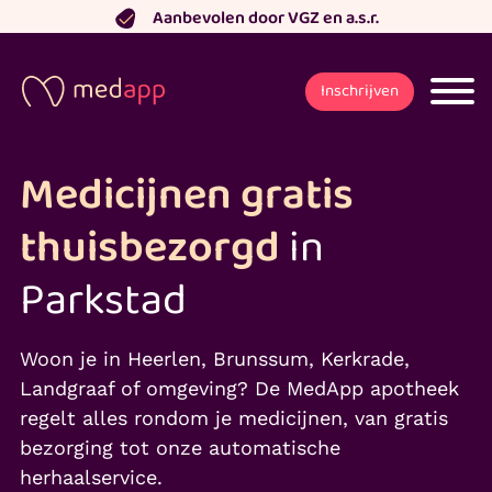
Ga
Aanbevolen door VGZ en a.s.r.
naar
de
Inschrijven
inhoud
Medicijnen gratis
thuisbezorgd
in
Parkstad
Woon je in Heerlen, Brunssum, Kerkrade,
Landgraaf of omgeving? De MedApp apotheek
regelt alles rondom je medicijnen, van gratis
bezorging tot onze automatische
herhaalservice.