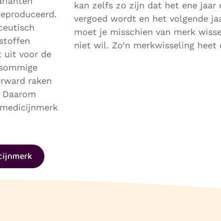
arianten
kan zelfs zo zijn dat het ene jaa
geproduceerd.
vergoed wordt en het volgende jaa
ceutisch
moet je misschien van merk wissele
stoffen
niet wil. Zo’n merkwisseling heet
t uit voor de
n sommige
erward raken
n. Daarom
 medicijnmerk
cijnmerk