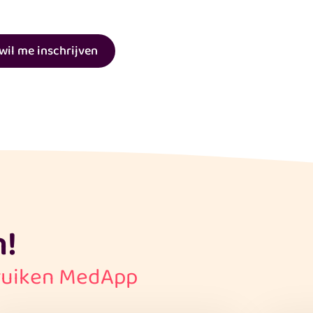
 wil me inschrijven
n!
ruiken MedApp