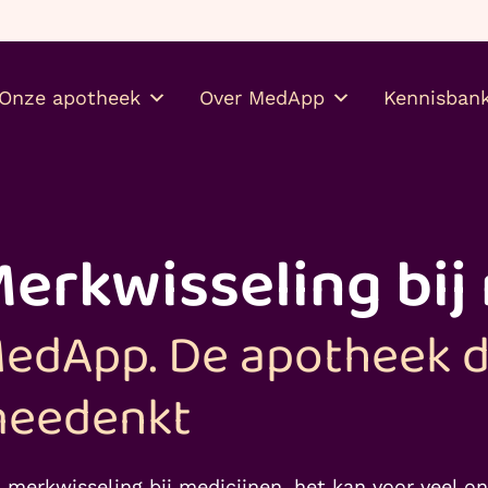
Gratis je medicijnen thuis
Onze apotheek
Over MedApp
Kennisban
erkwisseling bij
edApp. De apotheek d
eedenkt
 merkwisseling bij medicijnen, het kan voor veel o