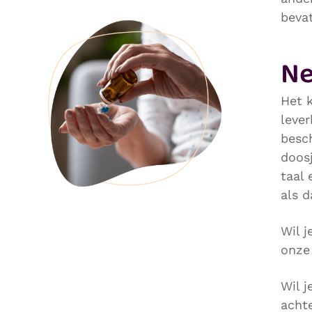
beva
Ne
Het 
lever
besch
doosj
taal 
als d
Wil 
onze
Wil 
acht