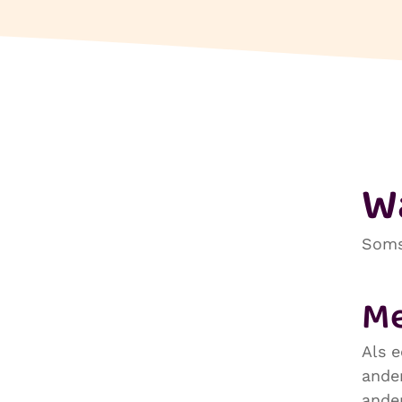
W
Soms 
Me
Als 
ande
ande