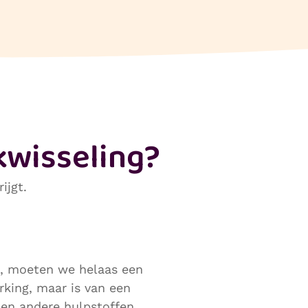
wisseling?
ijgt.
s, moeten we helaas een
rking, maar is van een
 en andere hulpstoffen