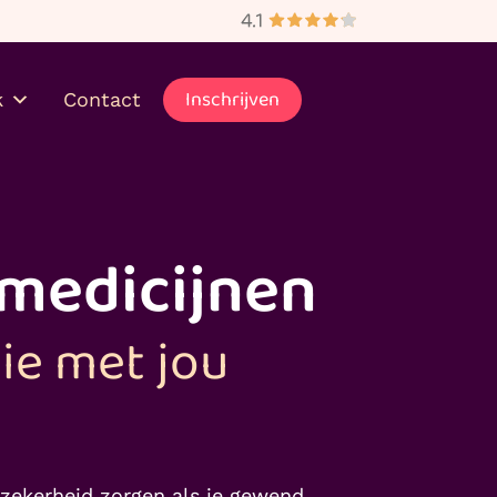
bezorgd
Inschrijven
k
Contact
 medicijnen
ie met jou
nzekerheid zorgen als je gewend