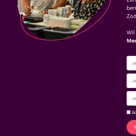
ben
Zod
Wil
Med
Ik