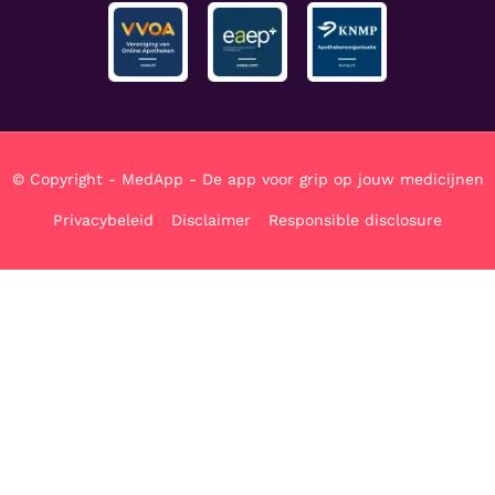
© Copyright - MedApp - De app voor grip op jouw medicijnen
Privacybeleid
Disclaimer
Responsible disclosure