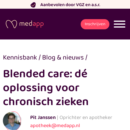
Ga
Aanbevolen door VGZ en a.s.r.
naar
de
Inschrijven
inhoud
Kennisbank
/
Blog & nieuws
/
Blended care: dé
oplossing voor
chronisch zieken
Pit Janssen
| Oprichter en apotheker
apotheek@medapp.nl