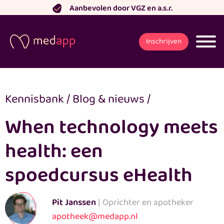
Ga
Aanbevolen door VGZ en a.s.r.
naar
de
Inschrijven
inhoud
Kennisbank
/
Blog & nieuws
/
When technology meets
health: een
spoedcursus eHealth
Pit Janssen
| Oprichter en apotheker
apotheek@medapp.nl