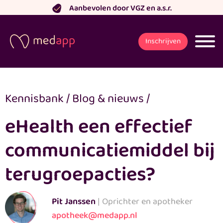
Ga
Aanbevolen door VGZ en a.s.r.
naar
de
Inschrijven
inhoud
Kennisbank
/
Blog & nieuws
/
eHealth een effectief
communicatiemiddel bij
terugroepacties?
Pit Janssen
| Oprichter en apotheker
apotheek@medapp.nl