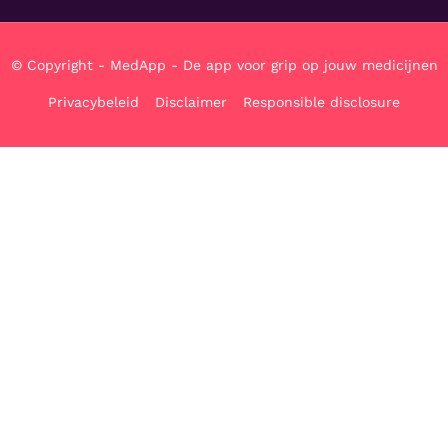
© Copyright - MedApp - De app voor grip op jouw medicijnen
Privacybeleid
Disclaimer
Responsible disclosure