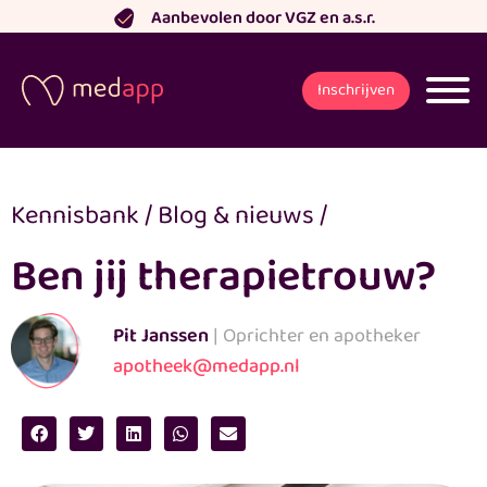
Ga
Aanbevolen door VGZ en a.s.r.
naar
de
Inschrijven
inhoud
Kennisbank
/
Blog & nieuws
/
Ben jij therapietrouw?
Pit Janssen
| Oprichter en apotheker
apotheek@medapp.nl