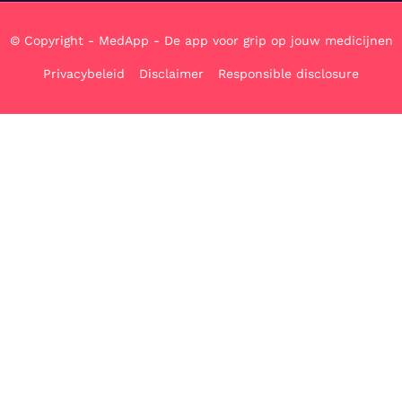
© Copyright - MedApp - De app voor grip op jouw medicijnen
Privacybeleid
Disclaimer
Responsible disclosure