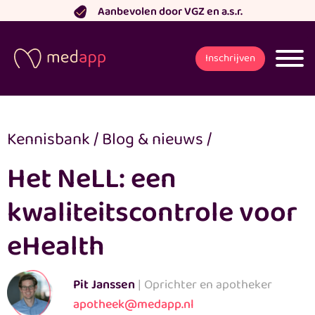
Ga
Aanbevolen door VGZ en a.s.r.
naar
de
Inschrijven
inhoud
Kennisbank
/
Blog & nieuws
/
Het NeLL: een
kwaliteitscontrole voor
eHealth
Pit Janssen
| Oprichter en apotheker
apotheek@medapp.nl