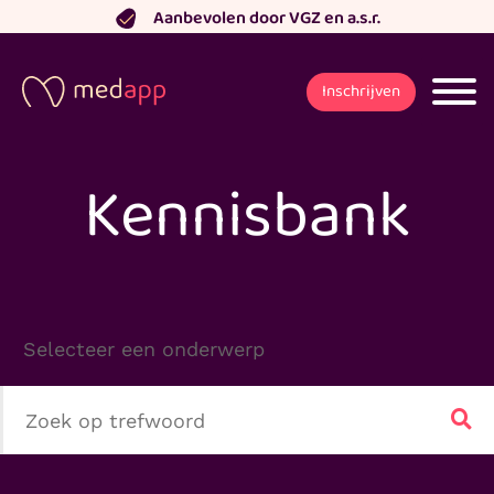
Ga
Aanbevolen door VGZ en a.s.r.
naar
de
Inschrijven
inhoud
Kennisbank