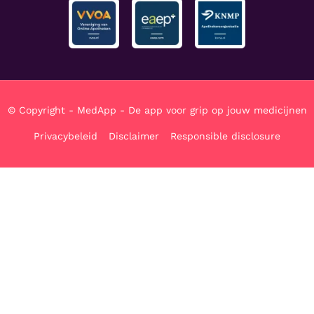
© Copyright - MedApp - De app voor grip op jouw medicijnen
Privacybeleid
Disclaimer
Responsible disclosure