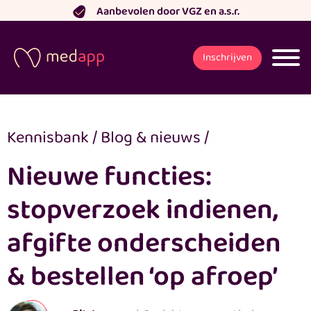
Ga
Aanbevolen door VGZ en a.s.r.
naar
de
Inschrijven
inhoud
Kennisbank
/
Blog & nieuws
/
Nieuwe functies:
stopverzoek indienen,
afgifte onderscheiden
& bestellen ‘op afroep’