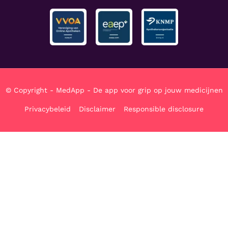
© Copyright - MedApp - De app voor grip op jouw medicijnen
Privacybeleid
Disclaimer
Responsible disclosure