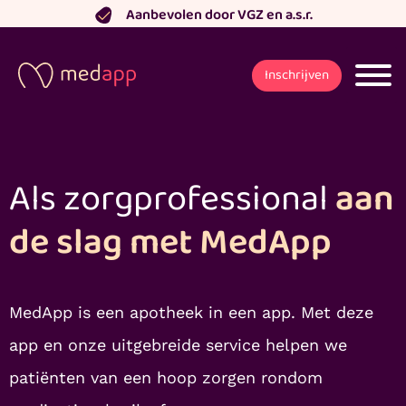
Ga
Aanbevolen door VGZ en a.s.r.
naar
de
Inschrijven
inhoud
Als zorg­professional
aan
de slag met MedApp
MedApp is een apotheek in een app. Met deze
app en onze uitgebreide service helpen we
patiënten van een hoop zorgen rondom