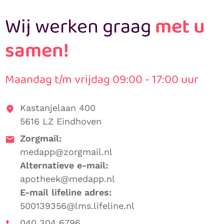
Wij werken graag
met u
Medicatieverificatie
samen!
Een uitgebreid intakegesprek
Tijdens een uitgebreid intakegesprek nemen onze
Maandag t/m vrijdag 09:00 - 17:00 uur
apothekersassistenten de medicatie en relevante
medische informatie met de patiënt door. Zij stellen
hiermee een medicatieprofiel op, maar leggen ook de
Kastanjelaan 400
logistieke en financiële voorkeuren van de patiënt
5616 LZ Eindhoven
vast. Zo weten patiënten precies waar ze aan toe zijn.
Zorgmail:
medapp@zorgmail.nl
Alternatieve e-mail:
apotheek@medapp.nl
E-mail lifeline adres:
500139356@lms.lifeline.nl
040 304 6796