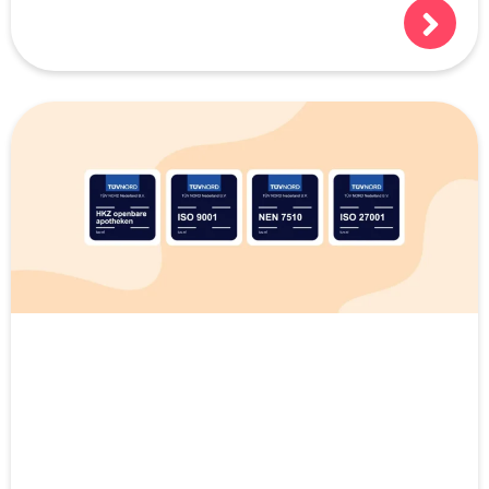
niet natuurlijk, als we alles héél goed
doen!):