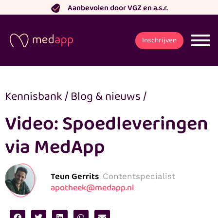
Ga
Aanbevolen door VGZ en a.s.r.
naar
de
Inschrijven
inhoud
Kennisbank
/
Blog & nieuws
/
Video: Spoedleveringen
via MedApp
Teun Gerrits
Contentspecialist
apotheek@medapp.nl