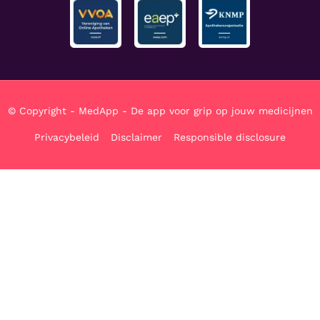
© Copyright - MedApp - De app voor grip op jouw medicijnen
Privacybeleid
Disclaimer
Responsible disclosure