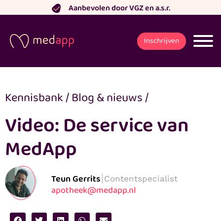
Ga
Aanbevolen door VGZ en a.s.r.
naar
de
Inschrijven
inhoud
Kennisbank
/
Blog & nieuws
/
Video: De service van
MedApp
Teun Gerrits
Contentspecialist
apotheek@medapp.nl