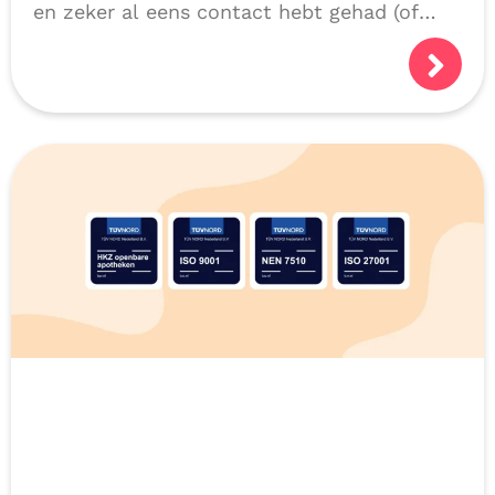
en zeker al eens contact hebt gehad (of
niet natuurlijk, als we alles héél goed
doen!):