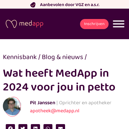
Ga
Aanbevolen door VGZ en a.s.r.
naar
de
Inschrijven
inhoud
Kennisbank
/
Blog & nieuws
/
Wat heeft MedApp in
2024 voor jou in petto
Pit Janssen
| Oprichter en apotheker
apotheek@medapp.nl