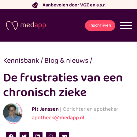
Ga
Aanbevolen door VGZ en a.s.r.
naar
de
Inschrijven
inhoud
Kennisbank
/
Blog & nieuws
/
De frustraties van een
chronisch zieke
Pit Janssen
| Oprichter en apotheker
apotheek@medapp.nl