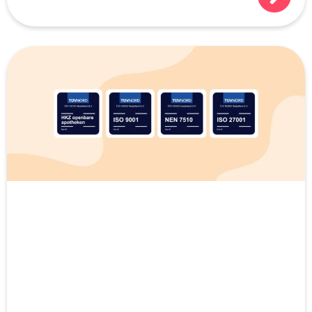
doen!):