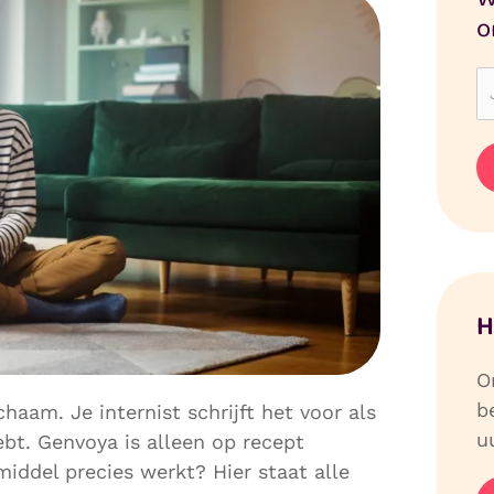
o
H
O
b
haam. Je internist schrijft het voor als
uu
ebt. Genvoya is alleen op recept
smiddel precies werkt? Hier staat alle