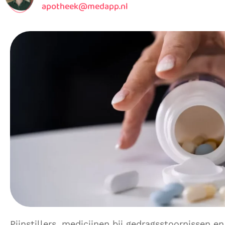
apotheek@medapp.nl
Pijnstillers, medicijnen bij gedragsstoornissen 