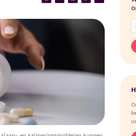
o
H
O
b
uu
en slaap- en kalmeringsmiddelen kunnen