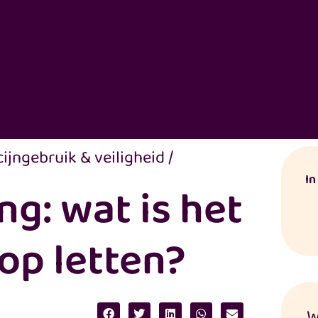
ijngebruik & veiligheid
/
In
ng: wat is het
op letten?
W