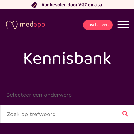
Ga
Aanbevolen door VGZ en a.s.r.
naar
de
Inschrijven
inhoud
Kennisbank