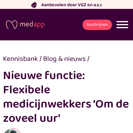
Ga
Aanbevolen door VGZ en a.s.r.
naar
de
Inschrijven
inhoud
Kennisbank
/
Blog & nieuws
/
Nieuwe functie:
Flexibele
medicijnwekkers ‘Om de
zoveel uur’