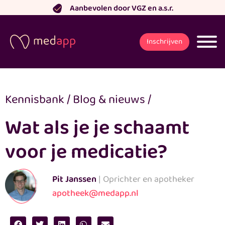
Ga
Aanbevolen door VGZ en a.s.r.
naar
de
Inschrijven
inhoud
Kennisbank
/
Blog & nieuws
/
Wat als je je schaamt
voor je medicatie?
Pit Janssen
| Oprichter en apotheker
apotheek@medapp.nl