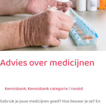
medicijnen
Advies over medicijnen
Kennisbank
,
Kennisbank categorie
/
ronald
Gebruik je jouw medicijnen goed? Hoe bewaar je ze? En