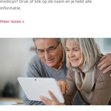
medicijn? Druk of klik op de naam en je hebt alle
informatie.
Meer lezen »
Kosten
&
vergoeding