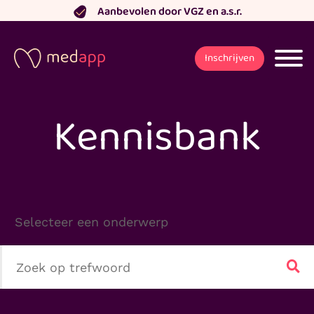
Ga
Aanbevolen door VGZ en a.s.r.
naar
de
Inschrijven
inhoud
Kennisbank